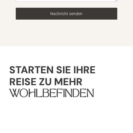
+
4
Nachricht senden
9
STARTEN SIE IHRE
REISE ZU MEHR
WOHLBEFINDEN