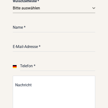
Wunschzeitfenster
*
Bitte auswählen
Name
*
E-Mail-Adresse
*
Telefon
*
G
e
r
Nachricht
m
a
n
y