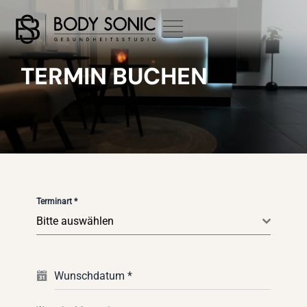
Zum
Inhalt
springen
TERMIN BUCHEN
Terminart
*
Bitte auswählen
Wunschdatum
*