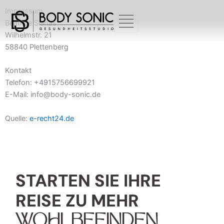
Zum
Impressum
Inhalt
Beatrice Sianas
springen
Wilhelmstr. 21
58840 Plettenberg
Kontakt
Telefon: +4915756699921
E-Mail: info@body-sonic.de
Quelle:
e-recht24.de
STARTEN SIE IHRE
REISE ZU MEHR
WOHLBEFINDEN