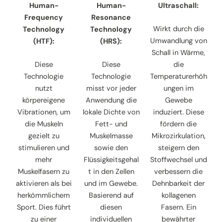
Human-
Human-
Ultraschall:
Frequency
Resonance
Wirkt durch die
Technology
Technology
Umwandlung von
(HTF):
(HRS):
Schall in Wärme,
Diese
Diese
die
Technologie
Technologie
Temperaturerhöh
nutzt
misst vor jeder
ungen im
körpereigene
Anwendung die
Gewebe
Vibrationen, um
lokale Dichte von
induziert. Diese
die Muskeln
Fett- und
fördern die
gezielt zu
Muskelmasse
Mikrozirkulation,
stimulieren und
sowie den
steigern den
mehr
Flüssigkeitsgehal
Stoffwechsel und
Muskelfasern zu
t in den Zellen
verbessern die
aktivieren als bei
und im Gewebe.
Dehnbarkeit der
herkömmlichem
Basierend auf
kollagenen
Sport. Dies führt
diesen
Fasern. Ein
zu einer
individuellen
bewährter